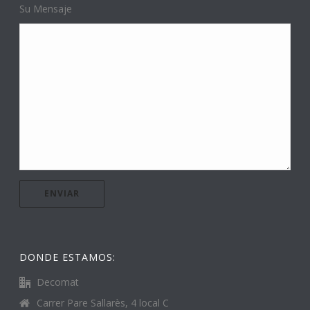
Su Mensaje
DONDE ESTAMOS:
Decomat
Carrer Pare Sallarès, 4 local C