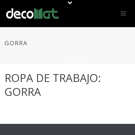
GORRA
PORTADA
»
PROFESSIONAL
»
OUTILS / MACHINERIE
»
VÊTEMENTS DE
TRAVAIL
»
CASQUETTE
ROPA DE TRABAJO:
GORRA