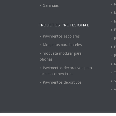
R
Garantías
M
PRDUCTOS PROFESIONAL
P
Pavimentos escolares
P
Moquetas para hoteles
P
moqueta modular para
P
oficinas
R
Pavimentos decorativos para
T
locales comerciales
S
Pavimentos deportivos
V