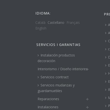
IDIOMA:
PR
Català
Castellano
Français
A
English
A
C
SERVICIOS I GARANTIAS
c
Instalación productos
decoración
E
Interiorismo / Diseño interiores
H
Servicios contract
E
Servicios mudanzas y
I
guardamuebles
M
Reparaciones
P
Instalaciones