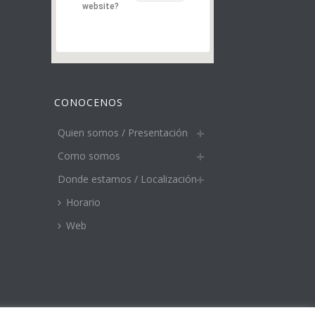
website?
CONOCENOS
Quien somos / Presentación
Como somos
Donde estamos / Localización
Horario
Web