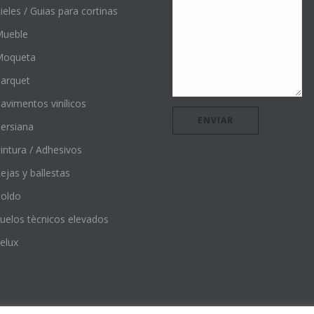
ieles / Guias para cortinas
ueble
Moqueta
arquet
avimentos vinílicos
ersiana
intura / Adhesivos
ejas y ballestas
oldo
uelos tècnicos elevados
elux