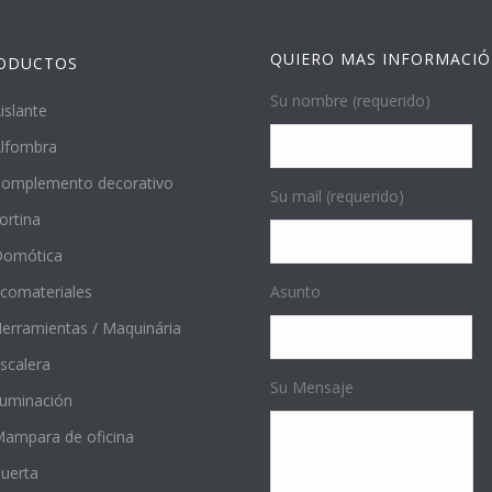
QUIERO MAS INFORMACI
ODUCTOS
Su nombre (requerido)
islante
lfombra
omplemento decorativo
Su mail (requerido)
ortina
Domótica
comateriales
Asunto
erramientas / Maquinária
scalera
Su Mensaje
luminación
ampara de oficina
uerta