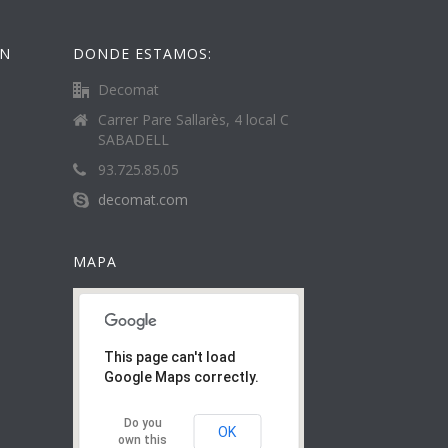
ÓN
DONDE ESTAMOS:
Decomat
Carrer Pare Sallarès, 4 local C
SABADELL
93.725.85.05
decomat.com
MAPA
This page can't load
Google Maps correctly.
Do you
OK
own this