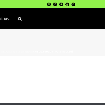
TERIAL
»
SELON LA SITUATION
»
VELUX POUR TOIT INCLINÉ