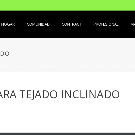
HOGAR
COMUNIDAD
CONTRACT
PROFESIONAL
MA
ADO
ADA
»
MATERIALS
»
FERMETURE CLOISON
»
FENÊTRE
»
VELUX
»
MODÈLES
ARA TEJADO INCLINADO