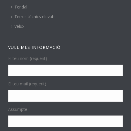
Tendal
Terres tècnics elevats
Velux
VULL MÉS INFORMACIÓ
El teu nom (requerit)
El teu mail (requerit)
Assumpte