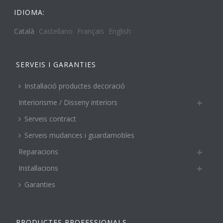
IDIOMA:
Català
Castellano
Français
English
SERVEIS I GARANTIES
Instal·lació productes decoració
Interiorisme / Disseny interiors
Serveis contract
Serveis mudances i guardamobles
Reparacions
Instal·lacions
Garanties
PRODUCTES PROFESSIONALS