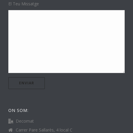
El Teu Missatge
ON SOM:
Decomat
Carrer Pare Sallarès, 4 local C