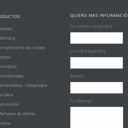
QUIERO MAS INFORMACI
ODUCTOS
Su nombre (requerido)
islante
lfombra
omplemento decorativo
Su mail (requerido)
ortina
Domótica
comateriales
Asunto
erramientas / Maquinária
scalera
Su Mensaje
luminación
ampara de oficina
uerta