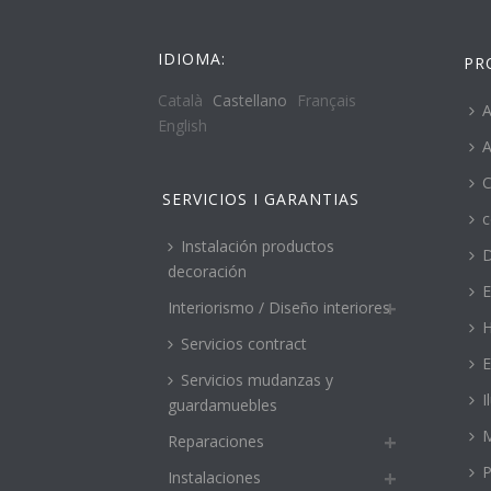
IDIOMA:
PR
Català
Castellano
Français
A
English
A
C
SERVICIOS I GARANTIAS
c
Instalación productos
decoración
E
Interiorismo / Diseño interiores
H
Servicios contract
E
Servicios mudanzas y
I
guardamuebles
M
Reparaciones
P
Instalaciones