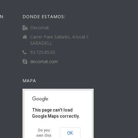
ÓN
DONDE ESTAMOS:
Decomat
Carrer Pare Sallarès, 4 local C
SABADELL
93.725.85.05
decomat.com
MAPA
This page can't load
Google Maps correctly.
Do you
OK
own this