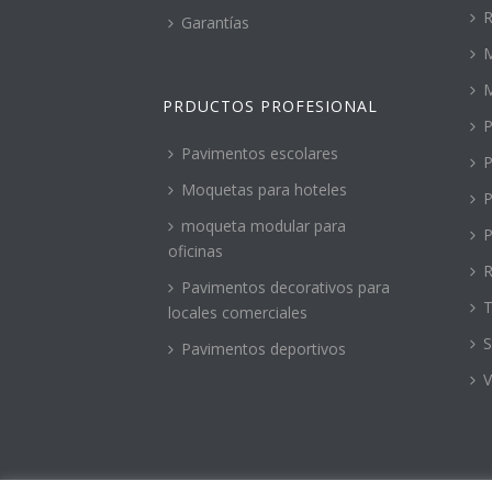
R
Garantías
M
PRDUCTOS PROFESIONAL
P
Pavimentos escolares
P
Moquetas para hoteles
P
moqueta modular para
P
oficinas
R
Pavimentos decorativos para
T
locales comerciales
S
Pavimentos deportivos
V