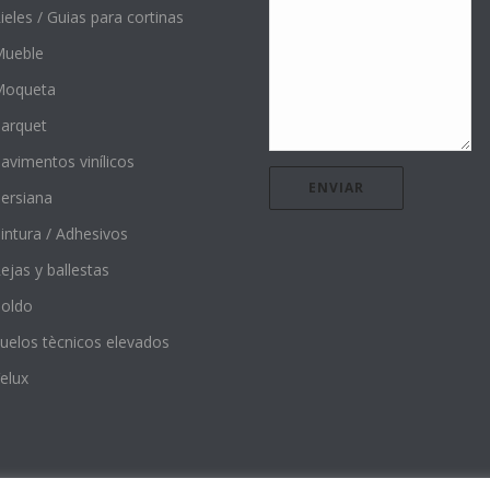
ieles / Guias para cortinas
ueble
Moqueta
arquet
avimentos vinílicos
ersiana
intura / Adhesivos
ejas y ballestas
oldo
uelos tècnicos elevados
elux