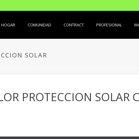
HOGAR
COMUNIDAD
CONTRACT
PROFESIONAL
MA
ECCION SOLAR
TERIALS
»
CORTINA / TOLDO
»
CORTINES VELUX
»
MODELO
»
SEGONS FU
LOR PROTECCION SOLAR 