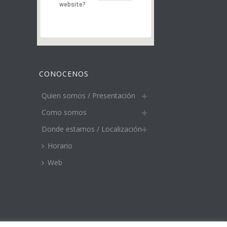
website?
CONOCENOS
Quien somos / Presentación
Como somos
Donde estamos / Localización
Horario
Web