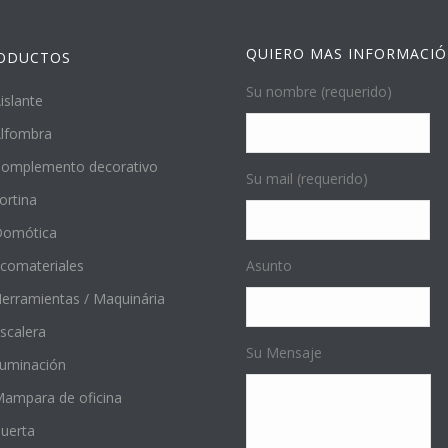
QUIERO MAS INFORMACI
ODUCTOS
Su nombre (requerido)
islante
lfombra
omplemento decorativo
Su mail (requerido)
ortina
Domótica
comateriales
Asunto
erramientas / Maquinária
scalera
Su Mensaje
luminación
ampara de oficina
uerta