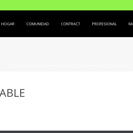
HOGAR
COMUNIDAD
CONTRACT
PROFESIONAL
MA
PORTADA
»
MATERIALS
»
CORTINA / TOLDO
»
TIPOS DE CORTINAS
ABLE