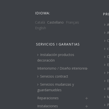
IDIOMA:
PR
Català
Castellano
Français
A
English
A
C
SERVICIOS I GARANTIAS
c
Instalación productos
decoración
E
Interiorismo / Diseño interiores
H
Servicios contract
E
Servicios mudanzas y
I
guardamuebles
M
Reparaciones
P
Instalaciones