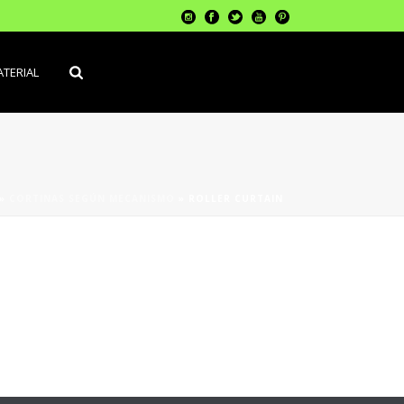
TERIAL
»
CORTINAS SEGÚN MECANISMO
»
ROLLER CURTAIN