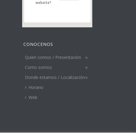
website?
CONOCENOS
Quien somos / Presentación
Como somos
Donde estamos / Localización
Horario
Web