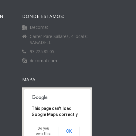
ÓN
DONDE ESTAMOS:
Decomat
Carrer Pare Sallarès, 4 local C
SABADELL
93.725.85.05
decomat.com
MAPA
This page can't load
Google Maps correctly.
Do you
OK
own this