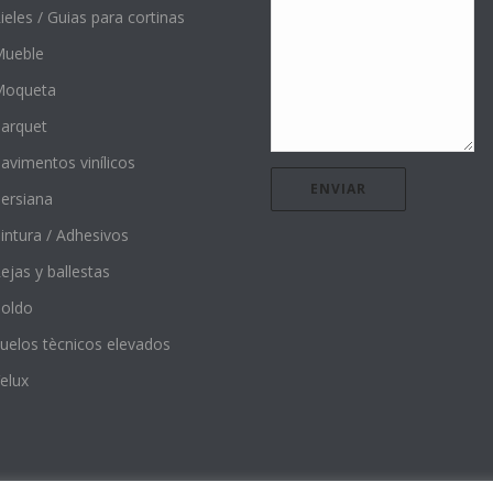
ieles / Guias para cortinas
ueble
Moqueta
arquet
avimentos vinílicos
ersiana
intura / Adhesivos
ejas y ballestas
oldo
uelos tècnicos elevados
elux