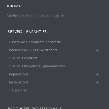
IDIOMA:
Català
Castellano
Français
English
SERVEIS I GARANTIES
Instal·lació productes decoració
Interiorisme / Disseny interiors
Serveis contract
Serveis mudances i guardamobles
Reparacions
Instal·lacions
Garanties
PRODUCTES PROFESSIONALS