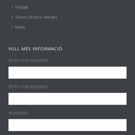
Tendal
Terres tècnics elevats
Velux
VULL MÉS INFORMACIÓ
El teu nom (requerit)
El teu mail (requerit)
Assumpte