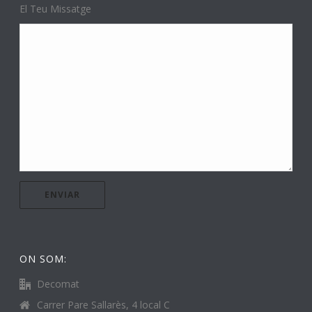
El Teu Missatge
ON SOM:
Decomat
Carrer Pare Sallarès, 4 local C