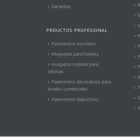
R
Garantías
M
PRDUCTOS PROFESIONAL
P
Pavimentos escolares
P
Moquetas para hoteles
P
moqueta modular para
P
oficinas
R
Pavimentos decorativos para
T
locales comerciales
S
Pavimentos deportivos
V