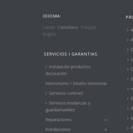
IDIOMA:
PR
Català
Castellano
Français
A
English
A
C
SERVICIOS I GARANTIAS
c
Instalación productos
decoración
E
Interiorismo / Diseño interiores
H
Servicios contract
E
Servicios mudanzas y
I
guardamuebles
M
Reparaciones
P
Instalaciones