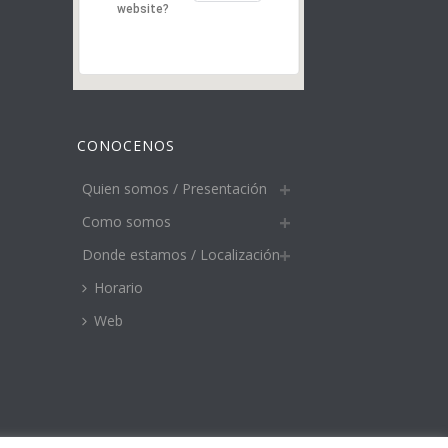
website?
CONOCENOS
Quien somos / Presentación
Como somos
Donde estamos / Localización
Horario
Web