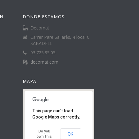
ÓN
DONDE ESTAMOS:
Decomat
Carrer Pare Sallarès, 4 local C
SABADELL
93.725.85.05
decomat.com
MAPA
This page can't load
Google Maps correctly.
Do you
OK
own this