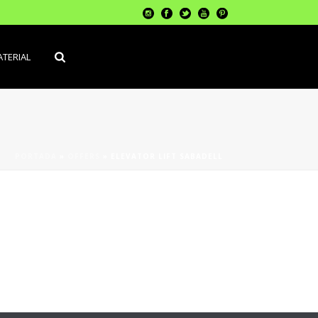
TERIAL
PORTADA
»
OFFERS
»
ELEVATOR LIFT SABADELL