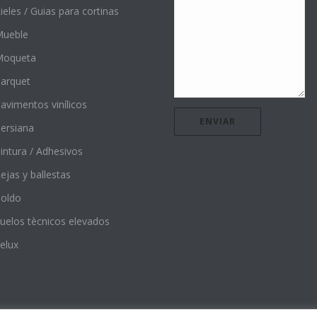
ieles / Guias para cortinas
ueble
Moqueta
arquet
avimentos vinílicos
ersiana
intura / Adhesivos
ejas y ballestas
oldo
uelos tècnicos elevados
elux