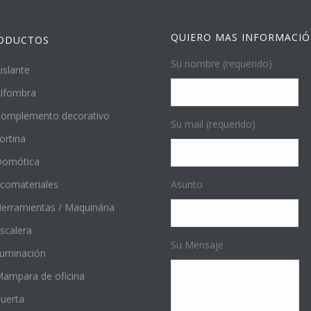
QUIERO MAS INFORMACI
ODUCTOS
Su nombre (requerido)
islante
lfombra
omplemento decorativo
Su mail (requerido)
ortina
Domótica
comateriales
Asunto
erramientas / Maquinária
scalera
Su Mensaje
luminación
ampara de oficina
uerta