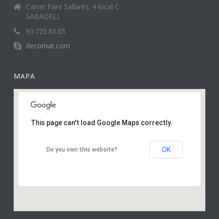
Carrer Pare Sallarès, 4 local C
SABADELL
93.725.85.05
decomat.com
MAPA
This page can't load Google Maps correctly.
OK
Do you own this website?