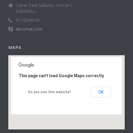
Carrer Pare Sallarès, 4 local C
SABADELL
93.725.85.05
decomat.com
MAPA
This page can't load Google Maps correctly.
OK
Do you own this website?