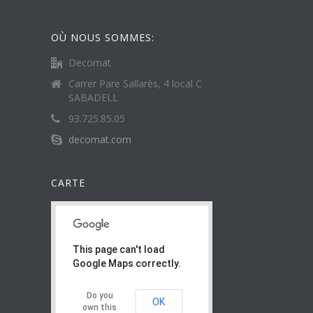
OÙ NOUS SOMMES:
Decomat
Carrer Pare Sallarès, 4 local C
SABADELL
93.725.85.05
decomat.com
CARTE
This page can't load
Google Maps correctly.
Do you
OK
own this