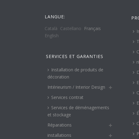
LANGUE:
PR
Català
Castellano
Français
I
English
T
C
SERVICES ET GARANTIES
r
Installation de produits de
décoration
E
Intérieurism / Interior Design
O
Services contrat
E
Services de déménagements
É
et stockage
C
Réparations
P
installations