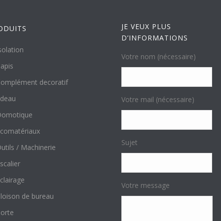
JE VEUX PLUS
ODUITS
D’INFORMATIONS
solation
Votre nom (nécessaire)
apis
omplément decoratif
ideau
Votre mail (nécessaire)
Domotique
comatériaux
Sujet
utils / Machinerie
scalier
clairage
Votre message
loison de bureau
orte