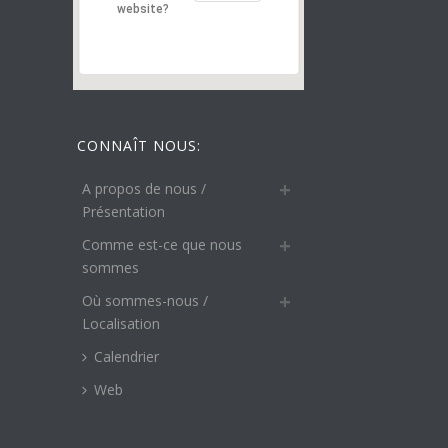
website?
CONNAÎT NOUS:
A propos de nous /
Présentation
Comme est-ce que nous
sommes
Où sommes-nous /
Localisation
Calendrier
Web