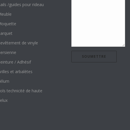
ails /guides pour rideau
euble
oquette
arquet
evêtement de vinyle
ersienne
einture / Adhésif
rilles et arbalètes
élum
ols technicité de haute
elux