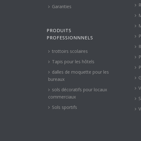
R
Garanties
M
M
PRODUITS
P
PROFESSIONNNELS
R
trottoirs scolaires
P
Tapis pour les hôtels
P
dalles de moquette pour les
G
bureaux
V
sols décoratifs pour locaux
commerciaux
S
Sols sportifs
V