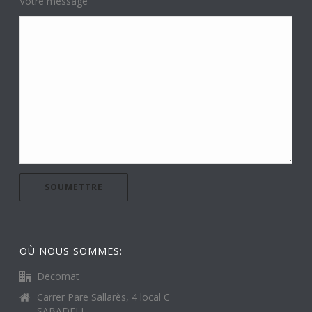
Votre message
OÙ NOUS SOMMES:
Decomat
Carrer Pare Sallarès, 4 local C
SABADELL