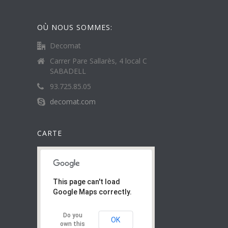
OÙ NOUS SOMMES:
Decomat
Carrer Pare Sallarès, 4 local C
SABADELL
93.725.85.05
decomat.com
CARTE
This page can't load
Google Maps correctly.
Do you
OK
own this