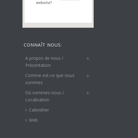
website?
CONNAÎT NOUS:
A propos de nous /
Présentation
Comme est-ce que nous
sommes
Où sommes-nous /
Localisation
Calendrier
Web