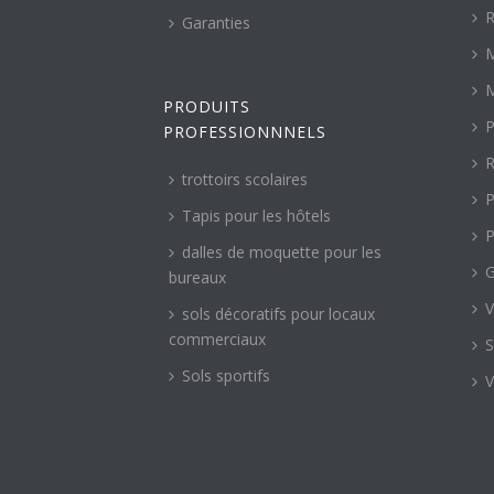
R
Garanties
M
M
PRODUITS
P
PROFESSIONNNELS
R
trottoirs scolaires
P
Tapis pour les hôtels
P
dalles de moquette pour les
G
bureaux
V
sols décoratifs pour locaux
commerciaux
S
Sols sportifs
V