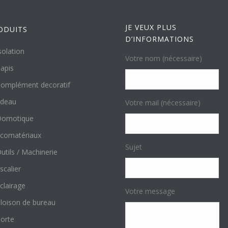
JE VEUX PLUS
ODUITS
D’INFORMATIONS
solation
Votre nom (nécessaire)
apis
omplément decoratif
ideau
Votre mail (nécessaire)
Domotique
comatériaux
Sujet
utils / Machinerie
scalier
clairage
Votre message
loison de bureau
orte