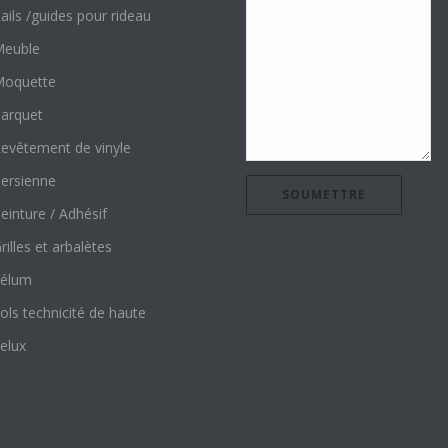
ails /guides pour rideau
euble
oquette
arquet
evêtement de vinyle
ersienne
einture / Adhésif
rilles et arbalètes
élum
ols technicité de haute
elux