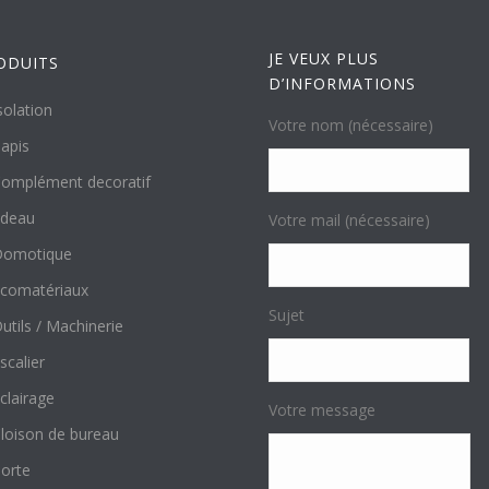
JE VEUX PLUS
ODUITS
D’INFORMATIONS
solation
Votre nom (nécessaire)
apis
omplément decoratif
ideau
Votre mail (nécessaire)
Domotique
comatériaux
Sujet
utils / Machinerie
scalier
clairage
Votre message
loison de bureau
orte