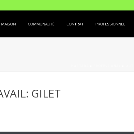
MAISON
COMMUNAUTÉ
CONTRAT
PROFESSIONNEL
PORTADA
»
PROFESSIONAL
»
OUTI
VAIL: GILET