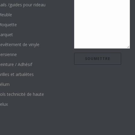
ails /guides pour rideau
euble
oquette
arquet
evêtement de vinyle
ersienne
einture / Adhésif
rilles et arbalètes
élum
ols technicité de haute
elux