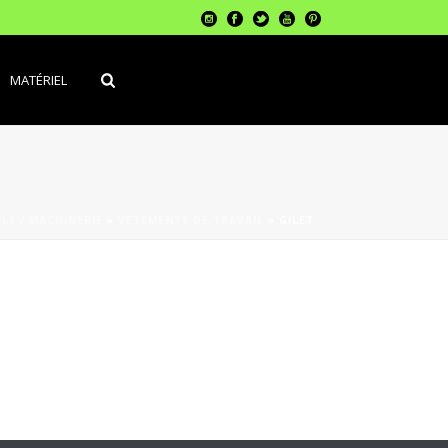
MATÉRIEL
LS / MACHINERIE
»
VÊTEMENTS DE TRAVAIL
»
GILET