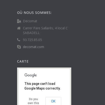
OÙ NOUS SOMMES:
Decomat
Carrer Pare Sallarès, 4 local C
SABADELL
93.725.85.05
decomat.com
CARTE
This page can't load
Google Maps correctly.
Do you
OK
own this