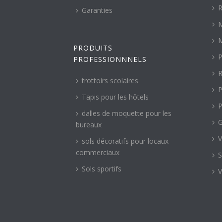
R
Garanties
M
M
PRODUITS
P
PROFESSIONNNELS
R
trottoirs scolaires
P
Tapis pour les hôtels
P
dalles de moquette pour les
G
bureaux
V
sols décoratifs pour locaux
commerciaux
S
Sols sportifs
V