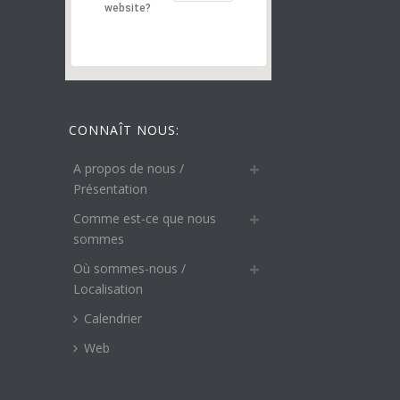
website?
CONNAÎT NOUS:
A propos de nous /
Présentation
Comme est-ce que nous
sommes
Où sommes-nous /
Localisation
Calendrier
Web