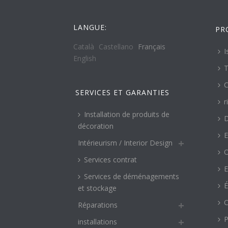
LANGUE:
PR
Català
Castellano
Français
I
English
T
C
SERVICES ET GARANTIES
r
Installation de produits de
décoration
E
Intérieurism / Interior Design
O
Services contrat
E
Services de déménagements
É
et stockage
C
Réparations
P
installations