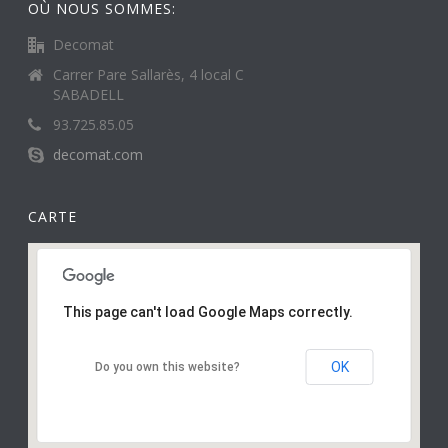
OÙ NOUS SOMMES:
Decomat
Carrer Pare Sallarès, 4 local C
SABADELL
93.725.85.05
decomat.com
CARTE
This page can't load Google Maps correctly.
OK
Do you own this website?