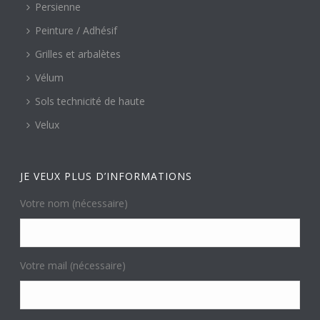
Persienne
Peinture / Adhésif
Grilles et arbalètes
Vélum
Sols technicité de haute
Velux
JE VEUX PLUS D’INFORMATIONS
Votre nom (nécessaire)
Votre mail (nécessaire)