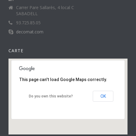
Carrer Pare Sallarès, 4 local C
SABADELL
93.725.85.05
decomat.com
CARTE
This page can't load Google Maps correctly.
OK
Do you own this website?