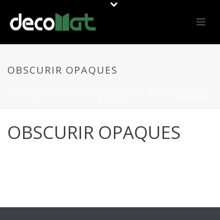
OBSCURIR OPAQUES
PORTADA
»
MATERIALS
»
CORTINA / TOLDO
»
TIPOS DE CORTINAS
»
CORTINAS SEGÚN FUNCIÓN
»
CONTROLAR LA LUZ
»
OSCURECER
OPACAS
OBSCURIR OPAQUES