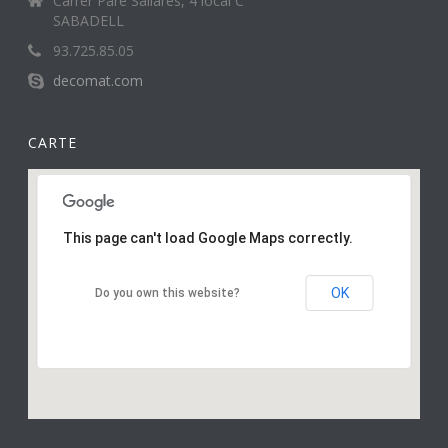
Carrer Pare Sallarès, 4 local C
SABADELL
93.725.85.05
decomat.com
CARTE
This page can't load Google Maps correctly.
OK
Do you own this website?