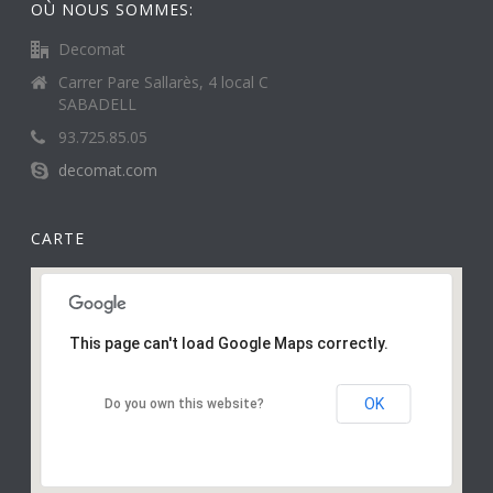
OÙ NOUS SOMMES:
Decomat
Carrer Pare Sallarès, 4 local C
SABADELL
93.725.85.05
decomat.com
CARTE
This page can't load Google Maps correctly.
OK
Do you own this website?