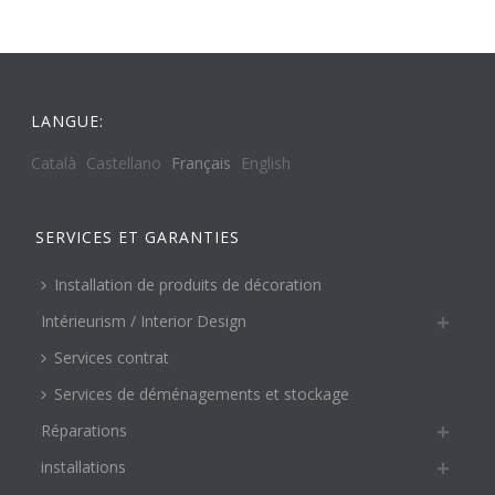
LANGUE:
Català
Castellano
Français
English
SERVICES ET GARANTIES
Installation de produits de décoration
Intérieurism / Interior Design
Services contrat
Services de déménagements et stockage
Réparations
installations