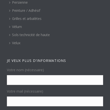
Persienne
Peinture / Adhésif
Grilles et arbalètes
Vélum
Sols technicité de haute
Velux
JE VEUX PLUS D’INFORMATIONS
Votre nom (nécessaire)
Votre mail (nécessaire)