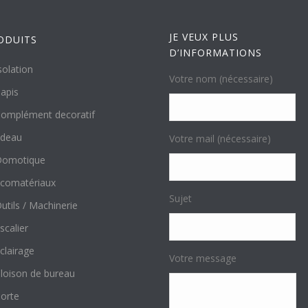
JE VEUX PLUS
ODUITS
D’INFORMATIONS
solation
Votre nom (nécessaire)
apis
omplément decoratif
ideau
Votre mail (nécessaire)
Domotique
comatériaux
Sujet
utils / Machinerie
scalier
clairage
Votre message
loison de bureau
orte