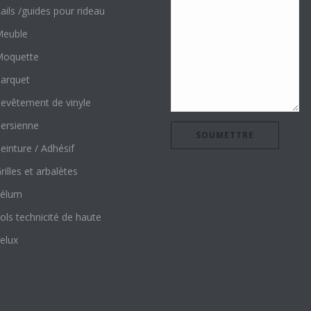
ails /guides pour rideau
euble
oquette
arquet
evêtement de vinyle
ersienne
einture / Adhésif
rilles et arbalètes
élum
ols technicité de haute
elux