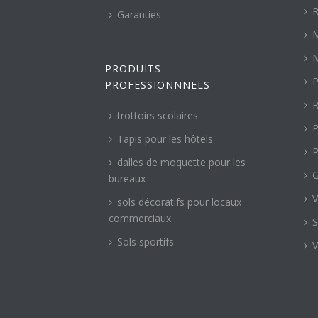
R
Garanties
M
M
PRODUITS
P
PROFESSIONNNELS
R
trottoirs scolaires
P
Tapis pour les hôtels
P
dalles de moquette pour les
G
bureaux
V
sols décoratifs pour locaux
commerciaux
S
Sols sportifs
V