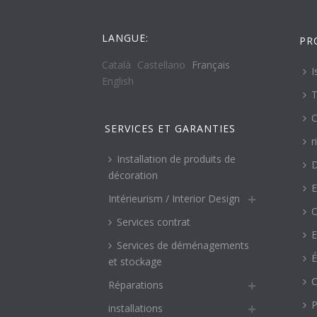
LANGUE:
PR
Català
Castellano
Français
I
English
T
C
SERVICES ET GARANTIES
r
Installation de produits de
décoration
E
Intérieurism / Interior Design
O
Services contrat
E
Services de déménagements
É
et stockage
C
Réparations
P
installations