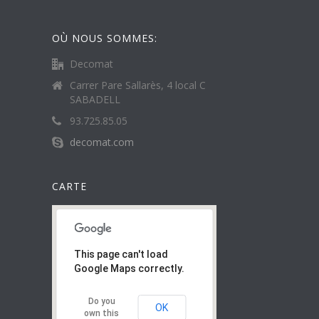
OÙ NOUS SOMMES:
Decomat
Carrer Pare Sallarès, 4 local C
SABADELL
93.725.85.05
decomat.com
CARTE
This page can't load
Google Maps correctly.
Do you
OK
own this