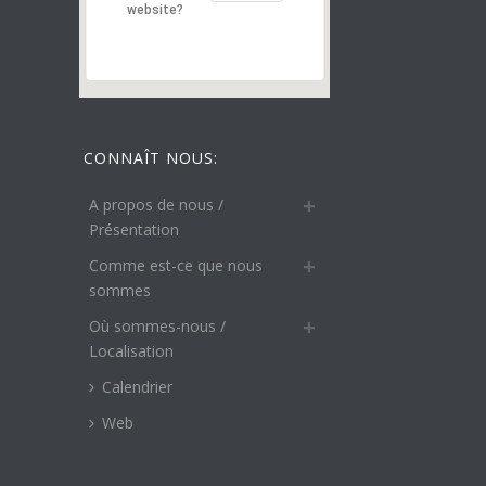
website?
CONNAÎT NOUS:
A propos de nous /
Présentation
Comme est-ce que nous
sommes
Où sommes-nous /
Localisation
Calendrier
Web