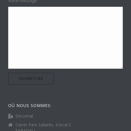
Votre message
OÙ NOUS SOMMES:
Decomat
Carrer Pare Sallarès, 4 local C
SABADELL