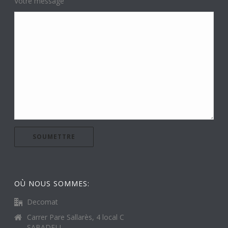
Votre message
OÙ NOUS SOMMES:
Decomat
Carrer Pare Sallarès, 4 local C
SABADELL