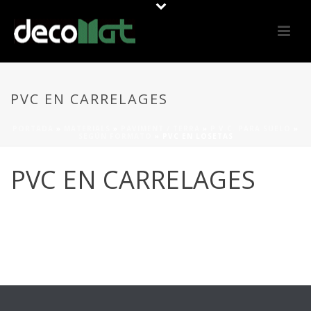
PVC EN CARRELAGES
PORTADA
»
MATERIALS
»
PAVIMENT / TERRA
»
P.V.C. PARA SUELO
»
SEGÚN FORMATO
»
PVC EN LOSETAS
PVC EN CARRELAGES