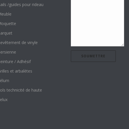
ails /guides pour rideau
euble
oquette
arquet
evêtement de vinyle
ersienne
einture / Adhésif
rilles et arbalètes
élum
ols technicité de haute
elux