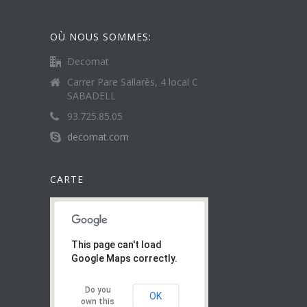
OÙ NOUS SOMMES:
Decomat
Carrer Pare Sallarès, 4 local C
SABADELL
93.725.85.05
decomat.com
CARTE
This page can't load
Google Maps correctly.
Do you
OK
own this