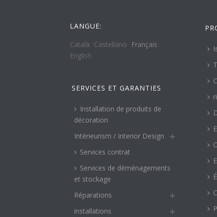
LANGUE:
PR
Català
Castellano
Français
I
English
T
C
SERVICES ET GARANTIES
r
Installation de produits de
décoration
E
Intérieurism / Interior Design
O
Services contrat
E
Services de déménagements
É
et stockage
C
Réparations
P
installations