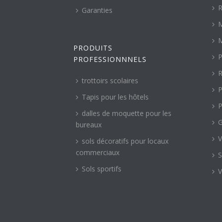
R
Garanties
M
M
PRODUITS
P
PROFESSIONNNELS
R
trottoirs scolaires
P
Tapis pour les hôtels
P
dalles de moquette pour les
G
bureaux
V
sols décoratifs pour locaux
commerciaux
S
Sols sportifs
V