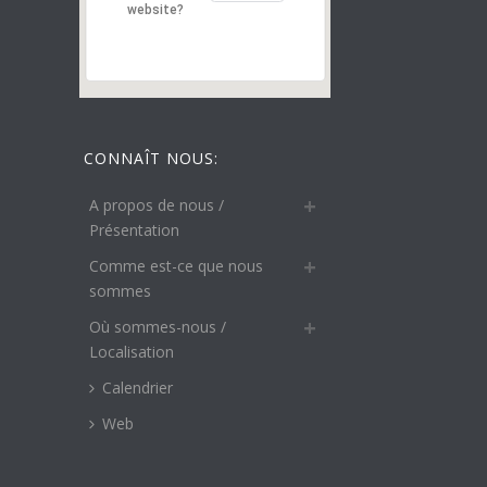
website?
CONNAÎT NOUS:
A propos de nous /
Présentation
Comme est-ce que nous
sommes
Où sommes-nous /
Localisation
Calendrier
Web