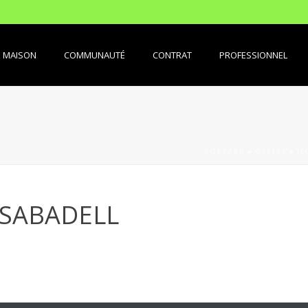
MAISON
COMMUNAUTÉ
CONTRAT
PROFESSIONNEL
PORTADA
»
OFFERS
»
IS
 SABADELL