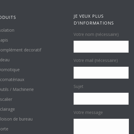
JE VEUX PLUS
ODUITS
D’INFORMATIONS
solation
Votre nom (nécessaire)
apis
omplément decoratif
ideau
Votre mail (nécessaire)
Domotique
comatériaux
Sujet
utils / Machinerie
scalier
clairage
Votre message
loison de bureau
orte