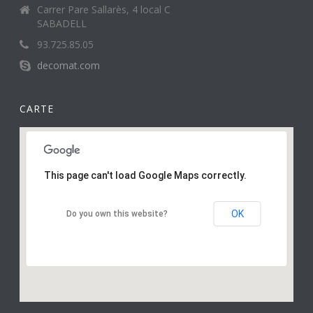
Carrer Pare Sallarès, 4 local C
SABADELL
93.725.85.05
decomat.com
CARTE
This page can't load Google Maps correctly.
OK
Do you own this website?