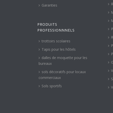
R
Garanties
M
M
PRODUITS
P
PROFESSIONNNELS
R
trottoirs scolaires
P
Tapis pour les hôtels
P
dalles de moquette pour les
G
bureaux
V
sols décoratifs pour locaux
commerciaux
S
Sols sportifs
V