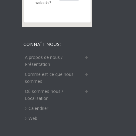
website?
CONNAÎT NOUS:
A propos de nous /
Présentation
Comme est-ce que nous
sommes
Où sommes-nous /
Localisation
Calendrier
Web