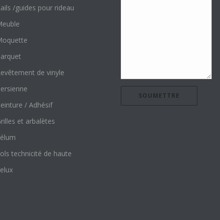
ails /guides pour rideau
euble
oquette
arquet
evêtement de vinyle
ersienne
einture / Adhésif
rilles et arbalètes
élum
ols technicité de haute
elux