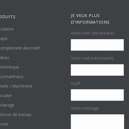
JE VEUX PLUS
ODUITS
D’INFORMATIONS
solation
Votre nom (nécessaire)
apis
omplément decoratif
ideau
Votre mail (nécessaire)
Domotique
comatériaux
Sujet
utils / Machinerie
scalier
clairage
Votre message
loison de bureau
orte