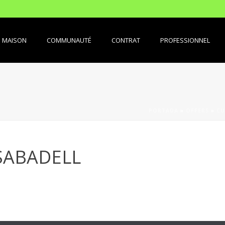
MAISON
COMMUNAUTÉ
CONTRAT
PROFESSIONNEL
PORTADA
»
OFFERS
»
CU
SABADELL