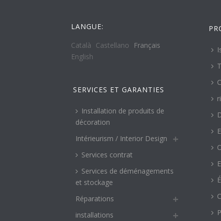
LANGUE:
PR
Català
Castellano
Français
I
English
T
C
SERVICES ET GARANTIES
r
Installation de produits de
décoration
E
Intérieurism / Interior Design
O
Services contrat
E
Services de déménagements
É
et stockage
C
Réparations
P
installations