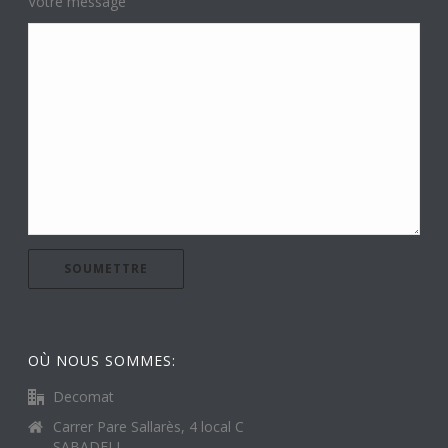
Votre message
OÙ NOUS SOMMES:
Decomat
Carrer Pare Sallarès, 4 local C
SABADELL