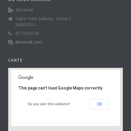
Decomat
Carrer Pare Sallarès, 4 local C
SABADELL
93.725.85.05
decomat.com
CARTE
This page can't load Google Maps correctly.
OK
Do you own this website?