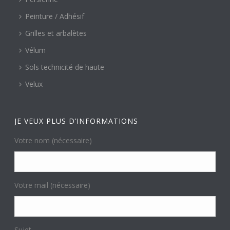
Peinture / Adhésif
Grilles et arbalètes
Vélum
Sols technicité de haute
Velux
JE VEUX PLUS D’INFORMATIONS
Votre nom (nécessaire)
Votre mail (nécessaire)
Sujet