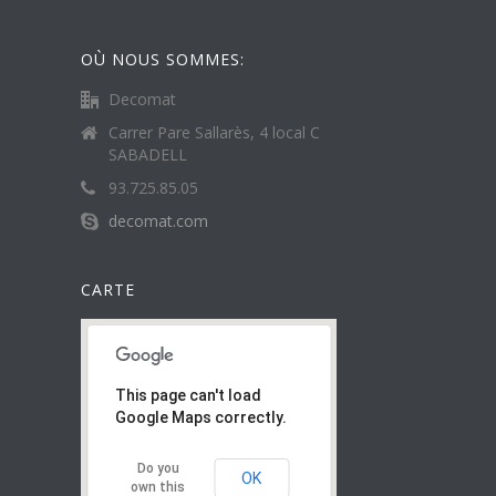
OÙ NOUS SOMMES:
Decomat
Carrer Pare Sallarès, 4 local C
SABADELL
93.725.85.05
decomat.com
CARTE
This page can't load
Google Maps correctly.
Do you
OK
own this