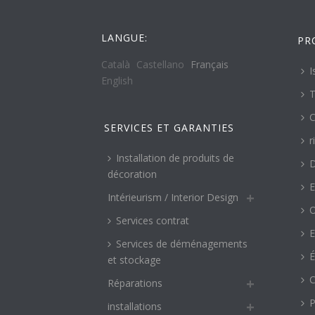
LANGUE:
PR
Català
Castellano
Français
I
English
T
C
SERVICES ET GARANTIES
r
Installation de produits de
décoration
E
Intérieurism / Interior Design
O
Services contrat
E
Services de déménagements
É
et stockage
C
Réparations
P
installations