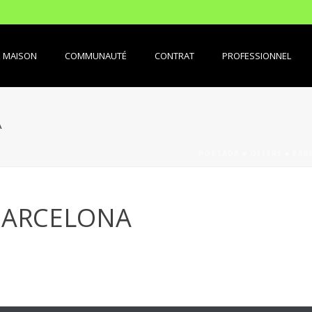
MAISON
COMMUNAUTÉ
CONTRAT
PROFESSIONNEL
A
PORTADA
»
OFFERS
»
PAR
BARCELONA