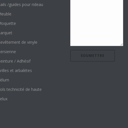
ails /guides pour rideau
euble
oquette
arquet
evêtement de vinyle
ersienne
einture / Adhésif
rilles et arbalètes
élum
ols technicité de haute
elux