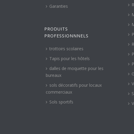
R
Garanties
M
M
PRODUITS
P
PROFESSIONNNELS
R
trottoirs scolaires
P
Tapis pour les hôtels
P
dalles de moquette pour les
G
bureaux
V
sols décoratifs pour locaux
commerciaux
S
Sols sportifs
V