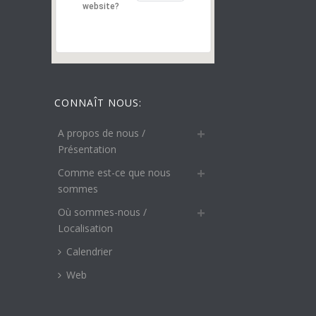
website?
CONNAÎT NOUS:
A propos de nous /
Présentation
Comme est-ce que nous
sommes
Où sommes-nous /
Localisation
Calendrier
Web