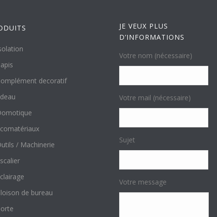
JE VEUX PLUS
ODUITS
D’INFORMATIONS
solation
Votre nom (nécessaire)
apis
omplément decoratif
ideau
Votre mail (nécessaire)
Domotique
comatériaux
Sujet
utils / Machinerie
scalier
clairage
Votre message
loison de bureau
orte