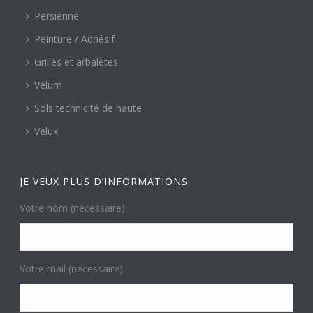
Persienne
Peinture / Adhésif
Grilles et arbalètes
Vélum
Sols technicité de haute
Velux
JE VEUX PLUS D’INFORMATIONS
Votre nom (nécessaire)
Votre mail (nécessaire)