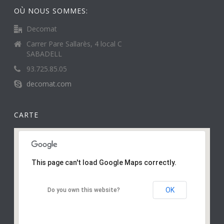
OÙ NOUS SOMMES:
Decomat
Carrer Pare Sallarès, 4 local C
SABADELL
93.725.85.05
decomat.com
CARTE
This page can't load Google Maps correctly.
OK
Do you own this website?