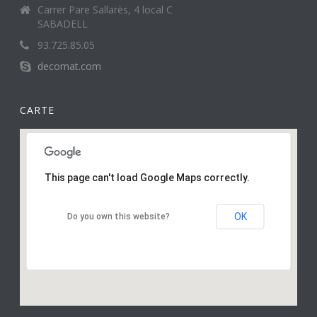
Carrer Pare Sallarès, 4 local C
SABADELL
93.725.85.05
decomat.com
CARTE
This page can't load Google Maps correctly.
OK
Do you own this website?