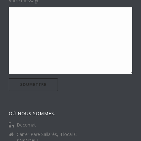
Votre message
OÙ NOUS SOMMES:
Decomat
Carrer Pare Sallarès, 4 local C
SABADELL