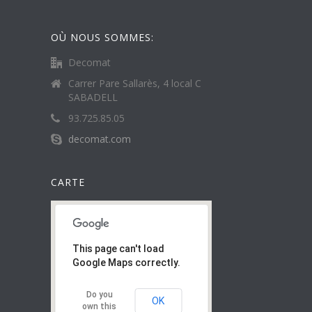
OÙ NOUS SOMMES:
Decomat
Carrer Pare Sallarès, 4 local C
SABADELL
93.725.85.05
decomat.com
CARTE
This page can't load
Google Maps correctly.
Do you
OK
own this