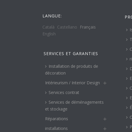
LANGUE:
PR
Català
Castellano
Français
I
English
T
C
SERVICES ET GARANTIES
r
Installation de produits de
décoration
E
Intérieurism / Interior Design
O
Services contrat
E
Services de déménagements
É
et stockage
C
Réparations
P
installations