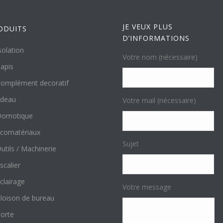
JE VEUX PLUS
ODUITS
D’INFORMATIONS
solation
Votre nom (nécessaire)
apis
omplément decoratif
ideau
Votre mail (nécessaire)
Domotique
comatériaux
Sujet
utils / Machinerie
scalier
clairage
Votre message
loison de bureau
orte