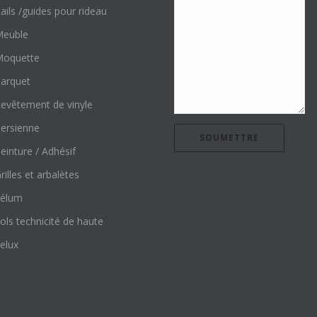
ails /guides pour rideau
euble
oquette
arquet
evêtement de vinyle
ersienne
einture / Adhésif
rilles et arbalètes
élum
ols technicité de haute
elux