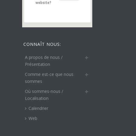
website?
CONNAÎT NOUS:
A propos de nous /
Présentation
Comme est-ce que nous
sommes
Où sommes-nous /
Localisation
Calendrier
Web