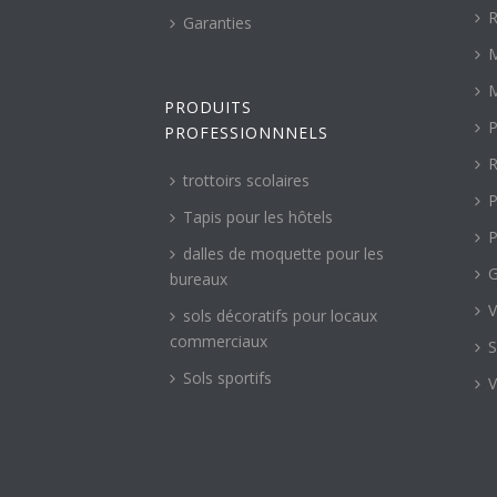
R
Garanties
M
M
PRODUITS
P
PROFESSIONNNELS
R
trottoirs scolaires
P
Tapis pour les hôtels
P
dalles de moquette pour les
G
bureaux
V
sols décoratifs pour locaux
commerciaux
S
Sols sportifs
V