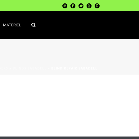
MATÉRIEL
FERS
»
BLINDS SABADELL
»
BLIND REPAIR SABADELL