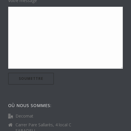
Votre message
OÙ NOUS SOMMES:
Decomat
Carrer Pare Sallarès, 4 local C
SABADELL