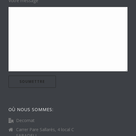
Votre message
OÙ NOUS SOMMES:
Decomat
Carrer Pare Sallarès, 4 local C
SABADELL