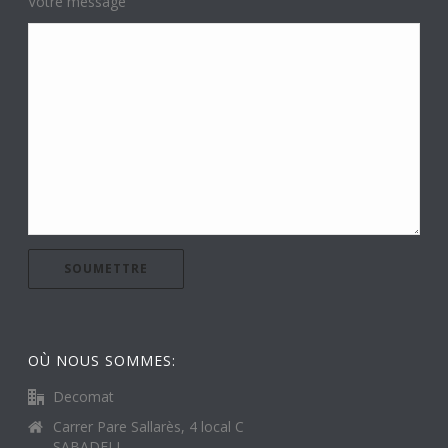
Votre message
OÙ NOUS SOMMES:
Decomat
Carrer Pare Sallarès, 4 local C
SABADELL