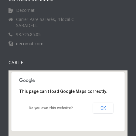
Decomat
Carrer Pare Sallarès, 4 local C
SABADELL
93.725.85.05
decomat.com
CARTE
This page can't load Google Maps correctly.
OK
Do you own this website?