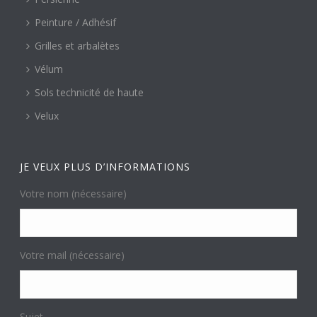
Peinture / Adhésif
Grilles et arbalètes
Vélum
Sols technicité de haute
Velux
JE VEUX PLUS D’INFORMATIONS
Votre nom (nécessaire)
Votre mail (nécessaire)
Sujet