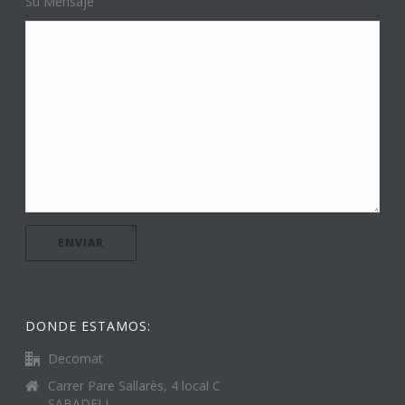
Su Mensaje
DONDE ESTAMOS:
Decomat
Carrer Pare Sallarès, 4 local C
SABADELL