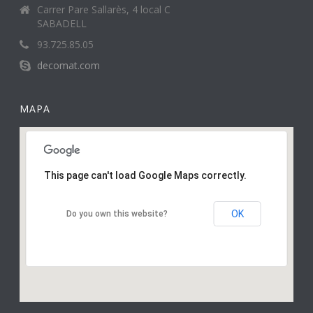
Carrer Pare Sallarès, 4 local C
SABADELL
93.725.85.05
decomat.com
MAPA
This page can't load Google Maps correctly.
OK
Do you own this website?