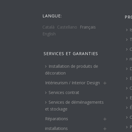
LANGUE:
PR
Català
Castellano
Français
I
English
T
C
SERVICES ET GARANTIES
r
Installation de produits de
décoration
E
Intérieurism / Interior Design
O
Services contrat
E
Services de déménagements
É
et stockage
C
Réparations
P
installations