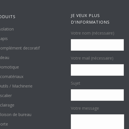
JE VEUX PLUS
ODUITS
D’INFORMATIONS
solation
Votre nom (nécessaire)
apis
omplément decoratif
ideau
Votre mail (nécessaire)
Domotique
comatériaux
Sujet
utils / Machinerie
scalier
clairage
Votre message
loison de bureau
orte