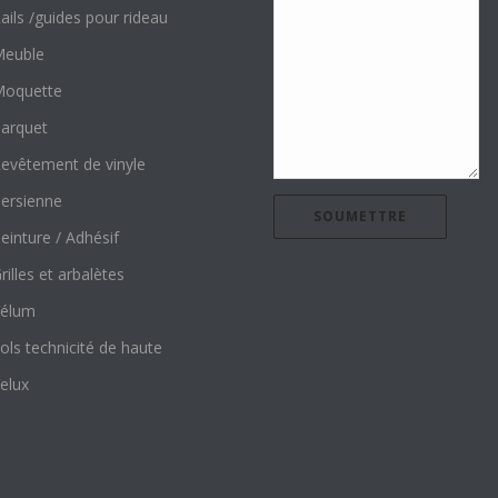
ails /guides pour rideau
euble
oquette
arquet
evêtement de vinyle
ersienne
einture / Adhésif
rilles et arbalètes
élum
ols technicité de haute
elux