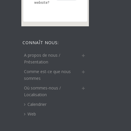
website?
CONNAÎT NOUS:
A propos de nous /
Présentation
Comme est-ce que nous
sommes
Où sommes-nous /
Localisation
Calendrier
Web