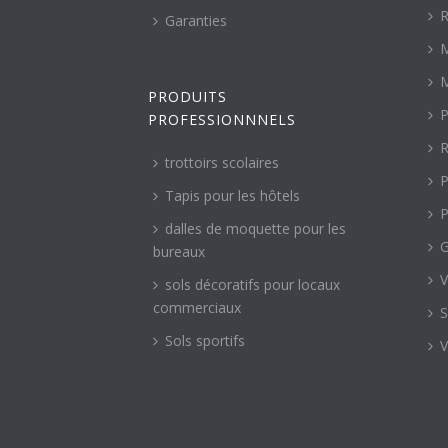
R
Garanties
M
M
PRODUITS
P
PROFESSIONNNELS
R
trottoirs scolaires
P
Tapis pour les hôtels
P
dalles de moquette pour les
G
bureaux
V
sols décoratifs pour locaux
commerciaux
S
Sols sportifs
V