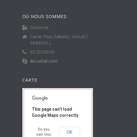
OÙ NOUS SOMMES:
Decomat
Carrer Pare Sallarès, 4 local C
SABADELL
93.725.85.05
decomat.com
CARTE
This page can't load
Google Maps correctly.
Do you
OK
own this