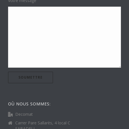
Votre message
OÙ NOUS SOMMES:
Decomat
Carrer Pare Sallarès, 4 local C
SABADELL