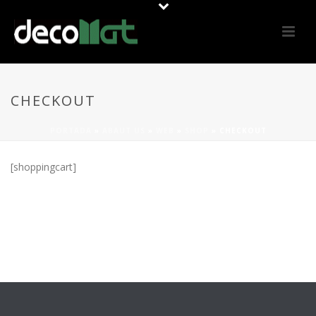
CHECKOUT
PORTADA
»
ABAUT US
»
WEB
»
SHOP
»
CHECKOUT
[shoppingcart]