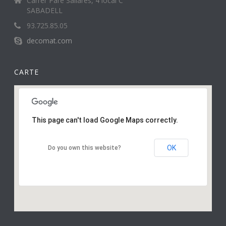
Carrer Pare Sallarès, 4 local C
SABADELL
93.725.85.05
decomat.com
CARTE
This page can't load Google Maps correctly.
OK
Do you own this website?