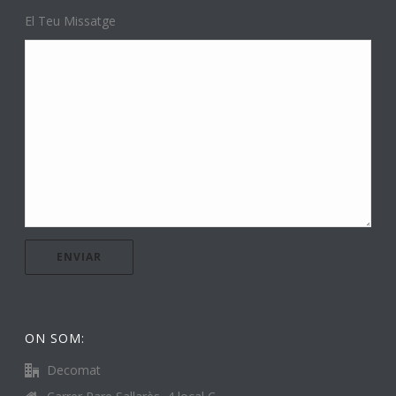
El Teu Missatge
ON SOM:
Decomat