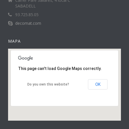
Carrer Pare Sallarès, 4 local C
SABADELL
93.725.85.05
decomat.com
MAPA
This page can't load Google Maps correctly.
OK
Do you own this website?