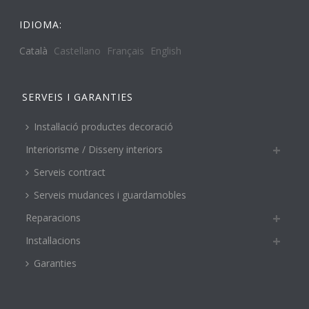
IDIOMA:
Català
Castellano
Français
English
SERVEIS I GARANTIES
Instal·lació productes decoració
Interiorisme / Disseny interiors
Serveis contract
Serveis mudances i guardamobles
Reparacions
Instal·lacions
Garanties