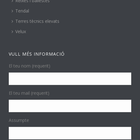
Reixes i ballestes
Tendal
Terres tècnics elevats
Velux
VULL MÉS INFORMACIÓ
El teu nom (requerit)
El teu mail (requerit)
Assumpte