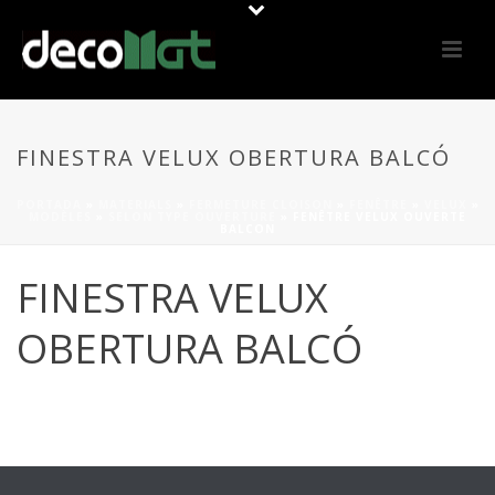
FINESTRA VELUX OBERTURA BALCÓ
PORTADA
»
MATERIALS
»
FERMETURE CLOISON
»
FENÊTRE
»
VELUX
»
MODÈLES
»
SELON TYPE OUVERTURE
»
FENÊTRE VELUX OUVERTE
BALCON
FINESTRA VELUX
OBERTURA BALCÓ