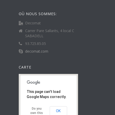
OÙ NOUS SOMMES:
Decomat
Carrer Pare Sallarès, 4 local C
SABADELL
93.725.85.05
decomat.com
CARTE
This page can't load
Google Maps correctly.
Do you
OK
own this