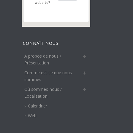
website?
CONNAÎT NOUS:
A propos de nous /
Présentation
Comme est-ce que nous
sommes
Où sommes-nous /
Localisation
Calendrier
Web