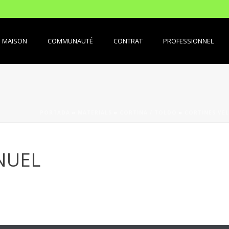
MAISON
COMMUNAUTÉ
CONTRAT
PROFESSIONNEL
PORTADA
»
MATERIALS
»
CORTINA / TOLDO
»
CORTINES VE
NUEL