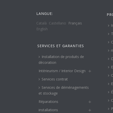
LANGUE:
PR
Català
Castellano
Français
I
English
T
C
SERVICES ET GARANTIES
r
Installation de produits de
décoration
E
Intérieurism / Interior Design
O
Services contrat
E
Services de déménagements
É
et stockage
C
Réparations
P
installations