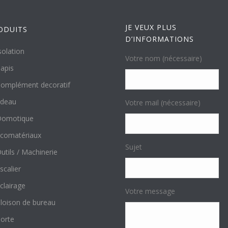
JE VEUX PLUS
ODUITS
D’INFORMATIONS
solation
Votre nom (nécessaire)
apis
omplément decoratif
ideau
Votre mail (nécessaire)
Domotique
comatériaux
Sujet
utils / Machinerie
scalier
clairage
Votre message
loison de bureau
orte