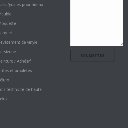
ails /guides pour rideau
euble
oquette
arquet
evêtement de vinyle
ersienne
einture / Adhésif
rilles et arbalètes
élum
ols technicité de haute
elux