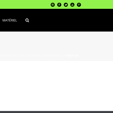
MATÉRIEL
LUX
»
MODELO
»
SEGÚN ACCIONAMIENTO
»
MANUAL