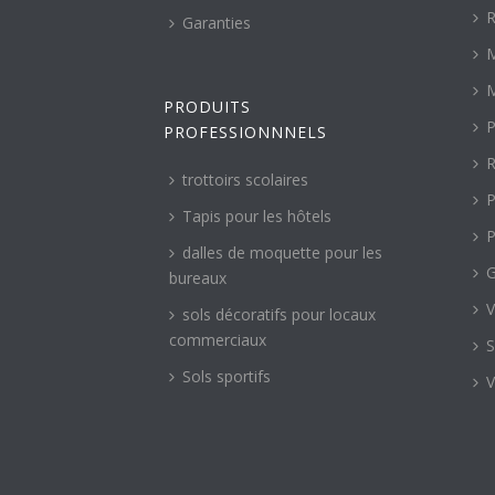
R
Garanties
M
M
PRODUITS
P
PROFESSIONNNELS
R
trottoirs scolaires
P
Tapis pour les hôtels
P
dalles de moquette pour les
G
bureaux
V
sols décoratifs pour locaux
commerciaux
S
Sols sportifs
V