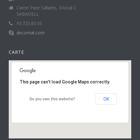
Carrer Pare Sallarès, 4 local C
SABADELL
93.725.85.05
decomat.com
CARTE
This page can't load Google Maps correctly.
OK
Do you own this website?