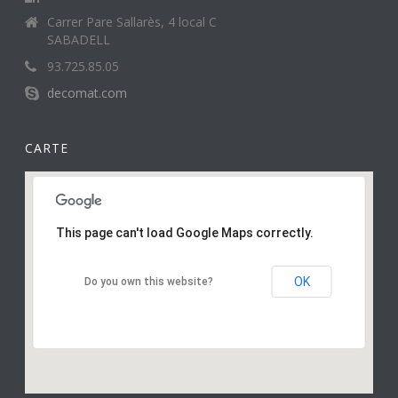
Carrer Pare Sallarès, 4 local C
SABADELL
93.725.85.05
decomat.com
CARTE
This page can't load Google Maps correctly.
OK
Do you own this website?