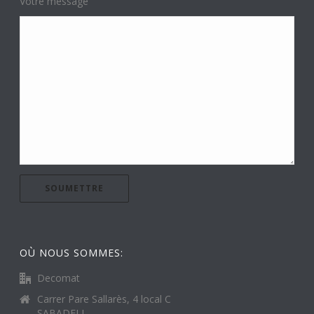
Votre message
OÙ NOUS SOMMES:
Decomat
Carrer Pare Sallarès, 4 local C
SABADELL