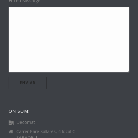
El Teu Missatge
ON SOM:
Decomat
Carrer Pare Sallarès, 4 local C
SABADELL