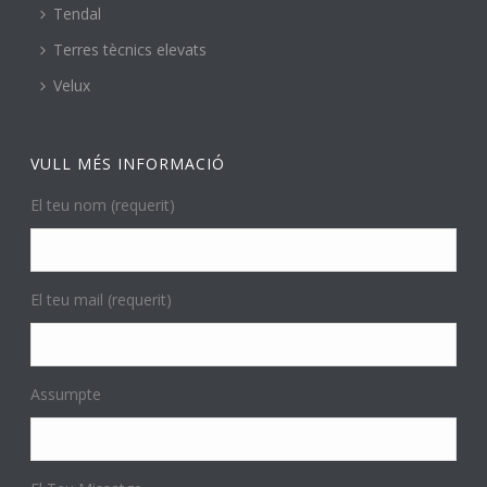
Tendal
Terres tècnics elevats
Velux
VULL MÉS INFORMACIÓ
El teu nom (requerit)
El teu mail (requerit)
Assumpte