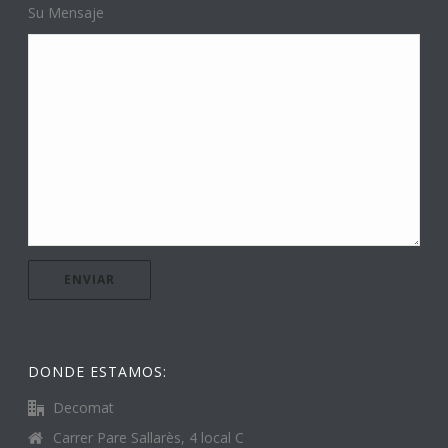
Su Mensaje
DONDE ESTAMOS:
Decomat
Carrer Pare Sallarès, 4 local C