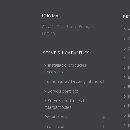
IDIOMA:
PR
Català
Castellano
Français
A
English
C
C
SERVEIS I GARANTIES
C
Instal·lació productes
decoració
E
Interiorisme / Disseny interiors
E
Serveis contract
E
Serveis mudances i
I
guardamobles
M
Reparacions
P
Instal·lacions