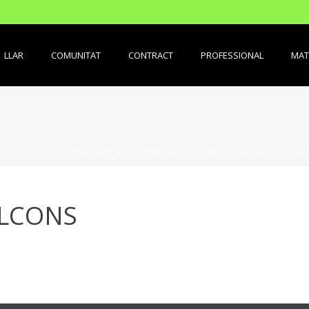
LLAR
COMUNITAT
CONTRACT
PROFESSIONAL
MAT
PORTADA
»
MATERIALS
»
CORTINA / TOLDO
»
VÉLUM
»
ALCONS