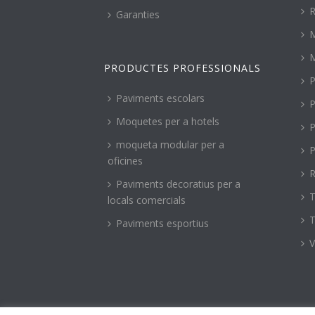
R
Garanties
PRODUCTES PROFESSIONALS
P
Paviments escolars
P
Moquetes per a hotels
P
moqueta modular per a
P
oficines
R
Paviments decoratius per a
T
locals comercials
T
Paviments esportius
V