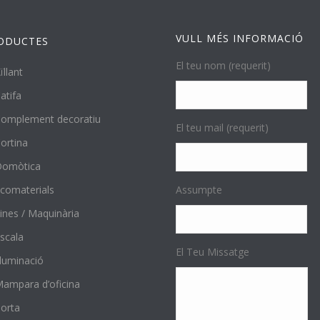
VULL MÉS INFORMACIÓ
ODUCTES
El teu nom (requerit)
ïllant
atifa
omplement decoratiu
El teu mail (requerit)
ortina
Domòtica
comaterials
Assumpte
ines / Maquinària
scala
El Teu Missatge
l·luminació
ampara d’oficina
orta