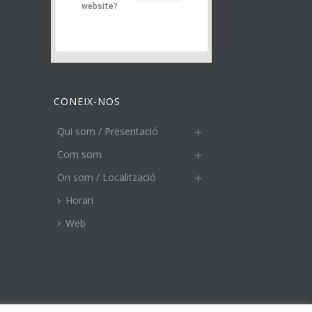
website?
CONEIX-NOS
Qui som / Presentació
Com som
On som / Localització
Horari
Web