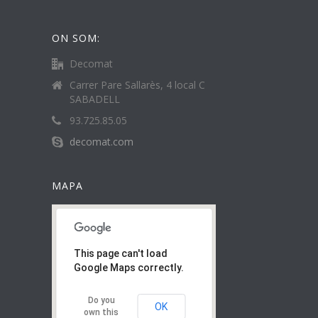
ON SOM:
Decomat
Carrer Pare Sallarès, 4 local C
SABADELL
93.725.85.05
decomat.com
MAPA
This page can't load
Google Maps correctly.
Do you
OK
own this