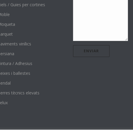
iels / Guies per cortines
Moble
Moqueta
arquet
aviments vinílics
ersiana
intura / Adhesius
eixes i ballestes
endal
erres tècnics elevats
elux