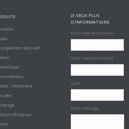
JE VEUX PLUS
ODUITS
D’INFORMATIONS
solation
Votre nom (nécessaire)
apis
omplément decoratif
ideau
Votre mail (nécessaire)
Domotique
comatériaux
Sujet
utils / Machinerie
scalier
clairage
Votre message
loison de bureau
orte