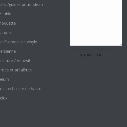
ails /guides pour rideau
euble
oquette
arquet
evêtement de vinyle
ersienne
einture / Adhésif
rilles et arbalètes
élum
ols technicité de haute
elux