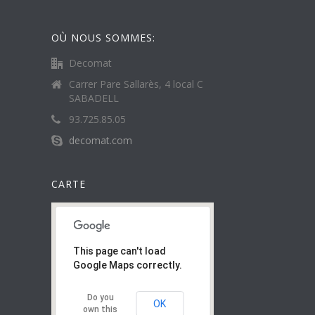
OÙ NOUS SOMMES:
Decomat
Carrer Pare Sallarès, 4 local C
SABADELL
93.725.85.05
decomat.com
CARTE
This page can't load
Google Maps correctly.
Do you
OK
own this