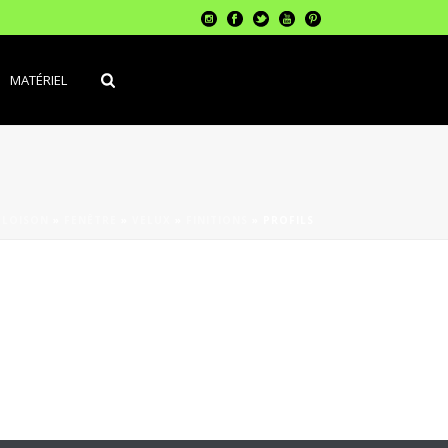
MATÉRIEL
CLOISON
»
FENÊTRE
»
VELUX
»
FINITIONS
»
PROFILS