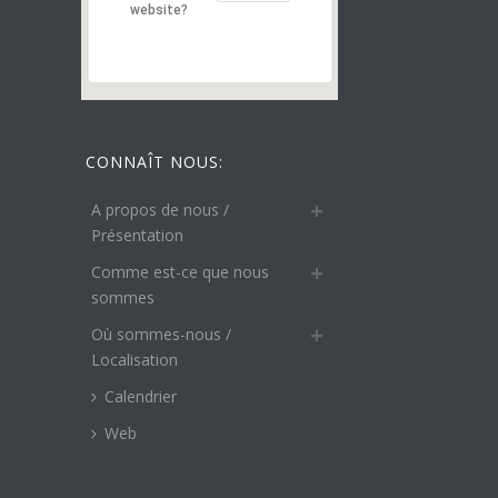
website?
CONNAÎT NOUS:
A propos de nous /
Présentation
Comme est-ce que nous
sommes
Où sommes-nous /
Localisation
Calendrier
Web