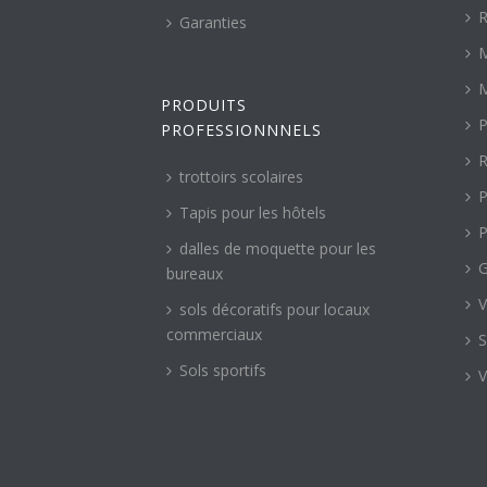
R
Garanties
M
M
PRODUITS
P
PROFESSIONNNELS
R
trottoirs scolaires
P
Tapis pour les hôtels
P
dalles de moquette pour les
G
bureaux
V
sols décoratifs pour locaux
commerciaux
S
Sols sportifs
V