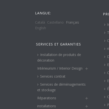
LANGUE:
PR
Català
Castellano
Français
I
English
T
C
SERVICES ET GARANTIES
r
Installation de produits de
décoration
E
Intérieurism / Interior Design
O
Services contrat
E
Services de déménagements
É
et stockage
C
Réparations
P
installations