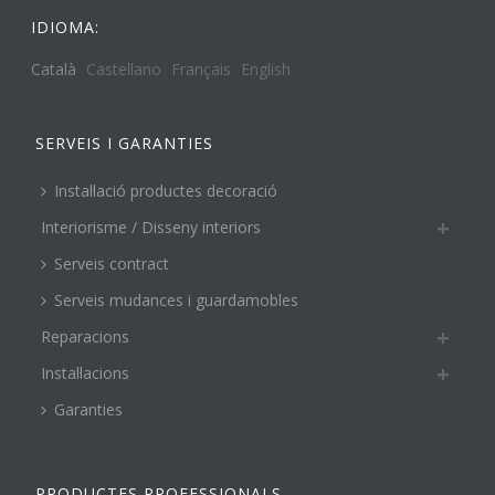
IDIOMA:
Català
Castellano
Français
English
SERVEIS I GARANTIES
Instal·lació productes decoració
Interiorisme / Disseny interiors
Serveis contract
Serveis mudances i guardamobles
Reparacions
Instal·lacions
Garanties
PRODUCTES PROFESSIONALS