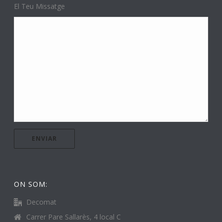
El Teu Missatge
ON SOM:
Decomat
Carrer Pare Sallarès, 4 local C