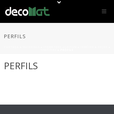
PERFILS
PORTADA
»
MATERIALS
»
FERMETURE CLOISON
»
FENÊTRE
»
VELUX
»
FINITIONS
»
PROFILS
PERFILS