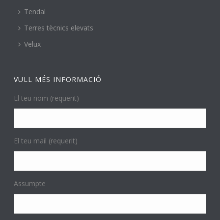
Tendal
Terres tècnics elevats
Velux
VULL MÉS INFORMACIÓ
El teu nom (requerit)
El teu mail (requerit)
Assumpte